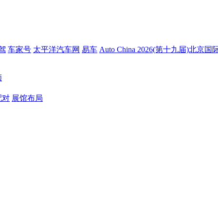
驾
车家号
太平洋汽车网
易车
Auto China 2026(第十九届)北
顾
配对
展馆布局