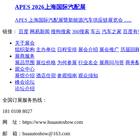
APES 2026上海国际汽配展
APES 上海国际汽配展暨新能源汽车供应链展览会 ......
链接：
百度
网易新闻
搜狗搜索
360搜索
车云
汽车之家
百度有
关于展会
组织架构
主办单位
日程安排
展会介绍
展会推广
历届回
展商服务
展品范围
展位价格
为何参展
行业名企
展商问与答
商务
观众中心
展馆介绍
酒店住宿
参观指南
观众须知
峰会论坛
论坛介绍
全国订展服务热线：
181 0108 8027
网 址：https://www.huaautoshow.com
邮 箱：huaautoshow@163.com