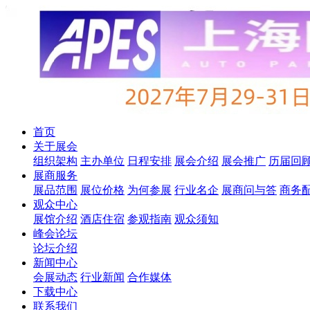
首页
关于展会
组织架构
主办单位
日程安排
展会介绍
展会推广
历届回
展商服务
展品范围
展位价格
为何参展
行业名企
展商问与答
商务
观众中心
展馆介绍
酒店住宿
参观指南
观众须知
峰会论坛
论坛介绍
新闻中心
会展动态
行业新闻
合作媒体
下载中心
联系我们