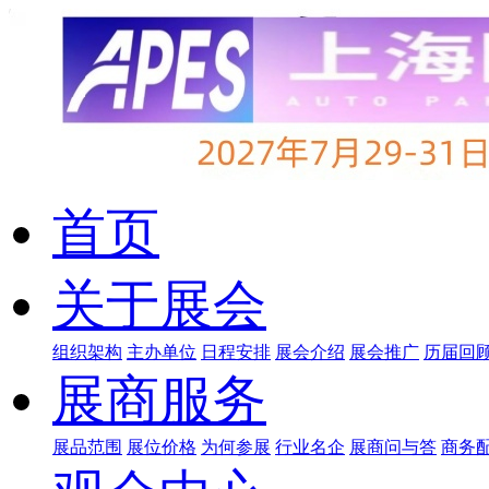
首页
关于展会
组织架构
主办单位
日程安排
展会介绍
展会推广
历届回
展商服务
展品范围
展位价格
为何参展
行业名企
展商问与答
商务