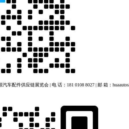
车配件供应链展览会 | 电 话：181 0108 8027 | 邮 箱：huaautos