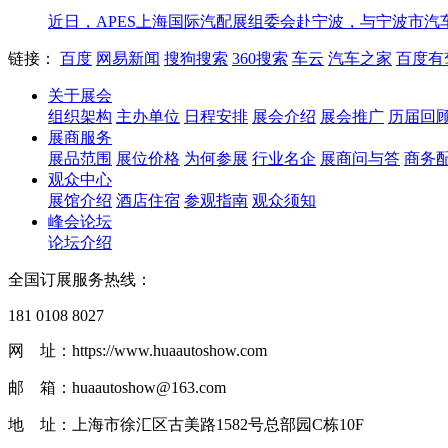
近日，APES上海国际汽配展组委会赴宁波，与宁波市汽车零部件
链接：
百度
网易新闻
搜狗搜索
360搜索
车云
汽车之家
百度有
关于展会
组织架构
主办单位
日程安排
展会介绍
展会推广
历届回
展商服务
展品范围
展位价格
为何参展
行业名企
展商问与答
商务
观众中心
展馆介绍
酒店住宿
参观指南
观众须知
峰会论坛
论坛介绍
全国订展服务热线：
181 0108 8027
网 址：https://www.huaautoshow.com
邮 箱：huaautoshow@163.com
地 址：上海市徐汇区古美路1582号总部园C栋10F