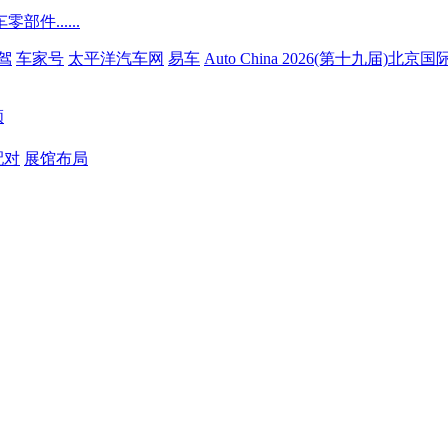
......
驾
车家号
太平洋汽车网
易车
Auto China 2026(第十九届)北
顾
配对
展馆布局