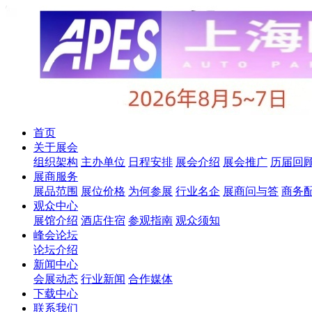
首页
关于展会
组织架构
主办单位
日程安排
展会介绍
展会推广
历届回
展商服务
展品范围
展位价格
为何参展
行业名企
展商问与答
商务
观众中心
展馆介绍
酒店住宿
参观指南
观众须知
峰会论坛
论坛介绍
新闻中心
会展动态
行业新闻
合作媒体
下载中心
联系我们