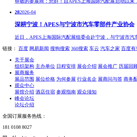
尊敬的参展商：您好！自APES上海国际汽配展启动以来，我们始
28
2026-04
深耕宁波！APES与宁波市汽车零部件产业协会
近日，APES上海国际汽配展组委会赴宁波，与宁波市汽车零部件
链接：
百度
网易新闻
搜狗搜索
360搜索
车云
汽车之家
百度有
关于展会
组织架构
主办单位
日程安排
展会介绍
展会推广
历届回
展商服务
展品范围
展位价格
为何参展
行业名企
展商问与答
商务
观众中心
展馆介绍
酒店住宿
参观指南
观众须知
峰会论坛
论坛介绍
全国订展服务热线：
181 0108 8027