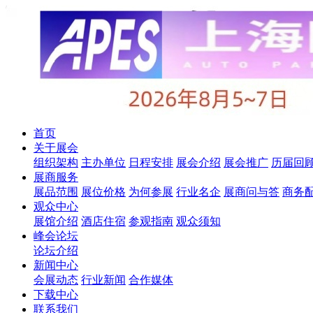
首页
关于展会
组织架构
主办单位
日程安排
展会介绍
展会推广
历届回
展商服务
展品范围
展位价格
为何参展
行业名企
展商问与答
商务
观众中心
展馆介绍
酒店住宿
参观指南
观众须知
峰会论坛
论坛介绍
新闻中心
会展动态
行业新闻
合作媒体
下载中心
联系我们