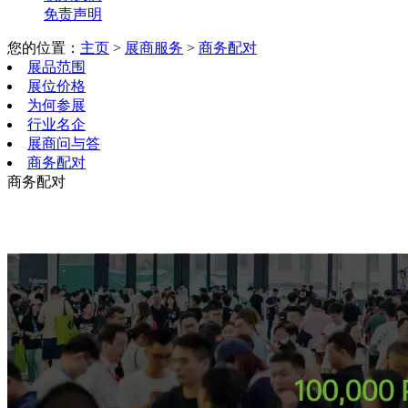
免责声明
您的位置：
主页
>
展商服务
>
商务配对
展品范围
展位价格
为何参展
行业名企
展商问与答
商务配对
商务配对