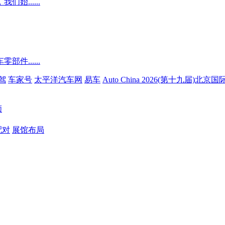
......
......
驾
车家号
太平洋汽车网
易车
Auto China 2026(第十九届)北
顾
配对
展馆布局