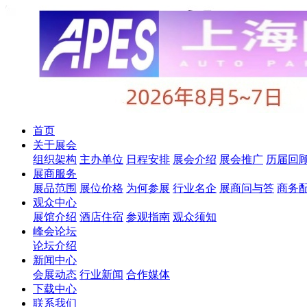
首页
关于展会
组织架构
主办单位
日程安排
展会介绍
展会推广
历届回
展商服务
展品范围
展位价格
为何参展
行业名企
展商问与答
商务
观众中心
展馆介绍
酒店住宿
参观指南
观众须知
峰会论坛
论坛介绍
新闻中心
会展动态
行业新闻
合作媒体
下载中心
联系我们