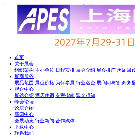
首页
关于展会
组织架构
主办单位
日程安排
展会介绍
展会推广
历届回
展商服务
展品范围
展位价格
为何参展
行业名企
展商问与答
商务
观众中心
展馆介绍
酒店住宿
参观指南
观众须知
峰会论坛
论坛介绍
新闻中心
会展动态
行业新闻
合作媒体
下载中心
联系我们