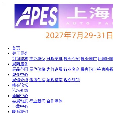
首页
关于展会
组织架构
主办单位
日程安排
展会介绍
展会推广
历届回
展商服务
展品范围
展位价格
为何参展
行业名企
展商问与答
商务
观众中心
展馆介绍
酒店住宿
参观指南
观众须知
峰会论坛
论坛介绍
新闻中心
会展动态
行业新闻
合作媒体
下载中心
联系我们