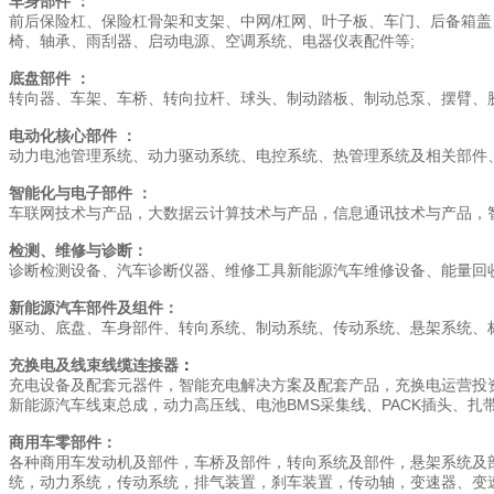
车身部件 ：
前后保险杠、保险杠骨架和支架、中网/杠网、叶子板、车门、后备箱盖
椅、轴承、雨刮器、启动电源、空调系统、电器仪表配件等;
底盘部件 ：
转向器、车架、车桥、转向拉杆、球头、制动踏板、制动总泵、摆臂、
电动化核心部件 ：
动力电池管理系统、动力驱动系统、电控系统、热管理系统及相关部件、
智能化与电子部件 ：
车联网技术与产品，大数据云计算技术与产品，信息通讯技术与产品，智
检测、维修与诊断：
诊断检测设备、汽车诊断仪器、维修工具新能源汽车维修设备、能量回
新能源汽车部件及组件：
驱动、底盘、车身部件、转向系统、制动系统、传动系统、悬架系统、
充换电及线束线缆连接器
：
充电设备及配套元器件，智能充电解决方案及配套产品，充换电运营投
新能源汽车线束总成，动力高压线、电池BMS采集线、PACK插头、
商用车零部件：
各种商用车发动机及部件，车桥及部件，转向系统及部件，悬架系统及
统，动力系统，传动系统，排气装置，刹车装置，传动轴，变速器、变